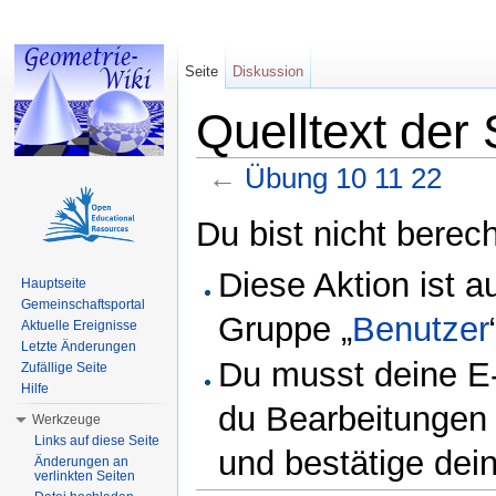
Seite
Diskussion
Quelltext der
←
Übung 10 11 22
Wechseln zu:
Navigation
,
Suche
Du bist nicht berech
Diese Aktion ist a
Hauptseite
Gemeinschaftsportal
Gruppe „
Benutzer
Aktuelle Ereignisse
Letzte Änderungen
Du musst deine E-
Zufällige Seite
Hilfe
du Bearbeitungen 
Werkzeuge
Links auf diese Seite
und bestätige dei
Änderungen an
verlinkten Seiten