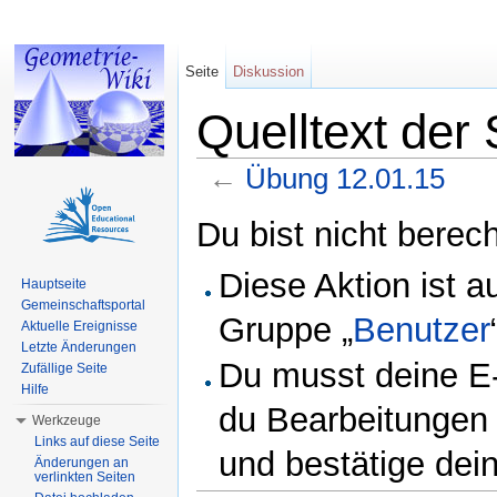
Seite
Diskussion
Quelltext der
←
Übung 12.01.15
Wechseln zu:
Navigation
,
Suche
Du bist nicht berech
Diese Aktion ist a
Hauptseite
Gemeinschaftsportal
Gruppe „
Benutzer
Aktuelle Ereignisse
Letzte Änderungen
Du musst deine E-
Zufällige Seite
Hilfe
du Bearbeitungen 
Werkzeuge
Links auf diese Seite
und bestätige dei
Änderungen an
verlinkten Seiten