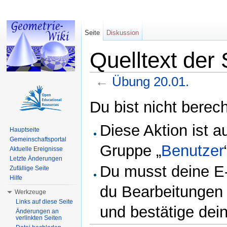
Seite
Diskussion
Quelltext der
←
Übung 20.01.
Wechseln zu:
Navigation
,
Suche
Du bist nicht berech
Diese Aktion ist a
Hauptseite
Gemeinschaftsportal
Gruppe „
Benutzer
Aktuelle Ereignisse
Letzte Änderungen
Du musst deine E-
Zufällige Seite
Hilfe
du Bearbeitungen 
Werkzeuge
Links auf diese Seite
und bestätige dei
Änderungen an
verlinkten Seiten