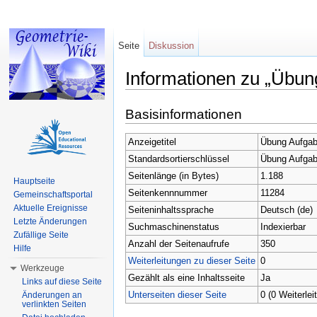
Seite
Diskussion
Informationen zu „Übun
Wechseln zu:
Navigation
,
Suche
Basisinformationen
Anzeigetitel
Übung Aufgab
Standardsortierschlüssel
Übung Aufgab
Seitenlänge (in Bytes)
1.188
Hauptseite
Seitenkennnummer
11284
Gemeinschaftsportal
Aktuelle Ereignisse
Seiteninhaltssprache
Deutsch (de)
Letzte Änderungen
Suchmaschinenstatus
Indexierbar
Zufällige Seite
Anzahl der Seitenaufrufe
350
Hilfe
Weiterleitungen zu dieser Seite
0
Werkzeuge
Gezählt als eine Inhaltsseite
Ja
Links auf diese Seite
Unterseiten dieser Seite
0 (0 Weiterlei
Änderungen an
verlinkten Seiten