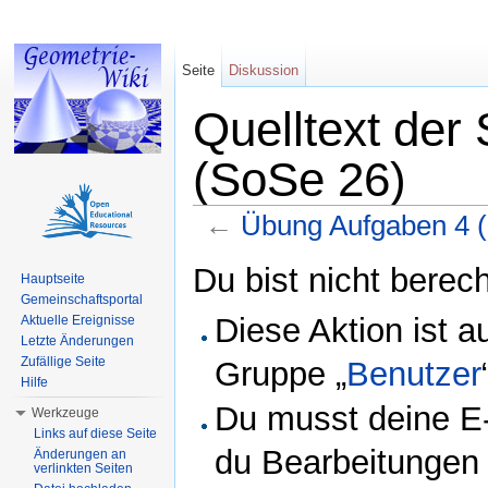
Seite
Diskussion
Quelltext der
(SoSe 26)
←
Übung Aufgaben 4 
Wechseln zu:
Navigation
,
Suche
Du bist nicht berech
Hauptseite
Gemeinschaftsportal
Diese Aktion ist a
Aktuelle Ereignisse
Letzte Änderungen
Zufällige Seite
Gruppe „
Benutzer
Hilfe
Du musst deine E-
Werkzeuge
Links auf diese Seite
du Bearbeitungen 
Änderungen an
verlinkten Seiten