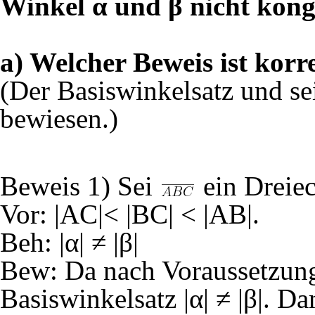
Winkel α und β nicht kong
a) Welcher Beweis ist korr
(Der Basiswinkelsatz und se
bewiesen.)
Beweis 1) Sei
ein Dreiec
Vor: |AC|< |BC| < |AB|.
Beh: |α| ≠ |β|
Bew: Da nach Voraussetzung
Basiswinkelsatz |α| ≠ |β|. Da