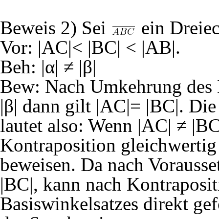
Beweis 2) Sei
ein Dreiec
Vor: |AC|< |BC| < |AB|.
Beh: |α| ≠ |β|
Bew: Nach Umkehrung des Ba
|β| dann gilt |AC|= |BC|. D
lautet also: Wenn |AC| ≠ |BC|
Kontraposition gleichwertig
beweisen. Da nach Voraussetz
|BC|, kann nach Kontraposi
Basiswinkelsatzes direkt gefo