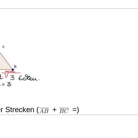
r Strecken (
+
=)