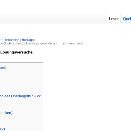
Lesen
Quel
*
(
Diskussion
|
Beiträge
)
ion (Unterschied) | Nächstjüngere Version → (Unterschied)
n/Lösungsversuche:
gen
]
ng des Oberbegriffs n-Eck
eiecken)
ecks