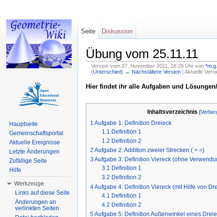
Seite
Diskussion
Übung vom 25.11.11
Version vom 27. November 2011, 18:29 Uhr von
*m.g.
(
Unterschied
)
← Nächstältere Version
| Aktuelle Vers
Wechseln zu:
Navigation
,
Suche
Hier findet ihr alle Aufgaben und Lösunge
Inhaltsverzeichnis
[
Verber
1
Aufgabe 1: Definition Dreieck
Hauptseite
1.1
Definition 1
Gemeinschaftsportal
1.2
Definition 2
Aktuelle Ereignisse
2
Aufgabe 2: Addition zweier Strecken ( + =)
Letzte Änderungen
3
Aufgabe 3: Definition Viereck (ohne Verwendu
Zufällige Seite
3.1
Definition 1
Hilfe
3.2
Definition 2
Werkzeuge
4
Aufgabe 4: Definition Viereck (mit Hilfe von Dr
Links auf diese Seite
4.1
Definition 1
Änderungen an
4.2
Definition 2
verlinkten Seiten
5
Aufgabe 5: Definition Außenwinkel eines Drei