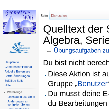
Seite
Diskussion
Quelltext der
Algebra, Seri
←
Übungsaufgaben zur
Wechseln zu:
Navigation
,
Suche
Du bist nicht berech
Hauptseite
Gemeinschaftsportal
Diese Aktion ist a
Aktuelle Ereignisse
Letzte Änderungen
Zufällige Seite
Gruppe „
Benutzer
Hilfe
Du musst deine E-
Werkzeuge
Links auf diese Seite
du Bearbeitungen 
Änderungen an
verlinkten Seiten