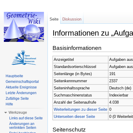
Seite
Diskussion
Informationen zu „Aufg
Wechseln zu:
Navigation
,
Suche
Basisinformationen
Anzeigetitel
Aufgaben aus
Standardsortierschlüssel
Aufgaben aus
Seitenlänge (in Bytes)
191
Hauptseite
Seitenkennnummer
2337
Gemeinschaftsportal
Aktuelle Ereignisse
Seiteninhaltssprache
Deutsch (de)
Letzte Änderungen
Suchmaschinenstatus
Indexierbar
Zufällige Seite
Anzahl der Seitenaufrufe
4.038
Hilfe
Weiterleitungen zu dieser Seite
0
Werkzeuge
Unterseiten dieser Seite
0 (0 Weiterlei
Links auf diese Seite
Änderungen an
verlinkten Seiten
Seitenschutz