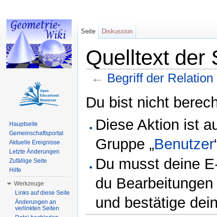
Seite
Diskussion
Quelltext der 
←
Begriff der Relation
Wechseln zu:
Navigation
,
Suche
Du bist nicht berech
Diese Aktion ist a
Hauptseite
Gemeinschaftsportal
Gruppe „
Benutzer
Aktuelle Ereignisse
Letzte Änderungen
Du musst deine E-
Zufällige Seite
Hilfe
du Bearbeitungen 
Werkzeuge
Links auf diese Seite
und bestätige dei
Änderungen an
verlinkten Seiten