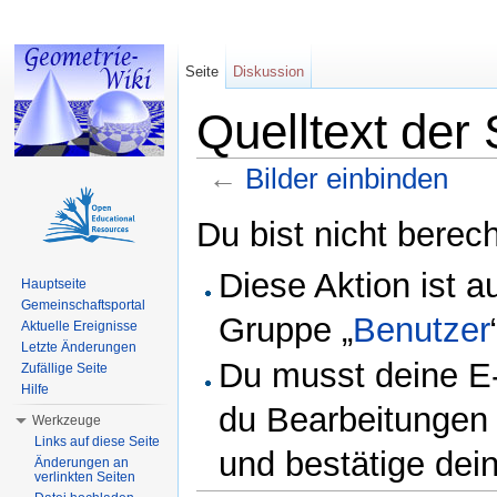
Seite
Diskussion
Quelltext der 
←
Bilder einbinden
Wechseln zu:
Navigation
,
Suche
Du bist nicht berech
Diese Aktion ist a
Hauptseite
Gemeinschaftsportal
Gruppe „
Benutzer
Aktuelle Ereignisse
Letzte Änderungen
Du musst deine E-
Zufällige Seite
Hilfe
du Bearbeitungen 
Werkzeuge
Links auf diese Seite
und bestätige dei
Änderungen an
verlinkten Seiten