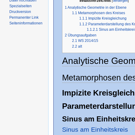
Datei hochladen
Inhaltsverzeichnis
[
Verbergen
]
Spezialseiten
1
Analytische Geometrie in der Ebene
Druckversion
1.1
Metamorphosen des Kreises
Permanenter Link
1.1.1
Impizite Kreisgleichung
Seiteninformationen
1.1.2
Parameterdarstellung des K
1.1.2.1
Sinus am Einheitskrei
2
Übungsaufgaben
2.1
WS 2014/15
2.2
alt
Analytische Geome
Metamorphosen des
Impizite Kreisgleic
Parameterdarstellu
Sinus am Einheitskre
Sinus am Einheitskreis