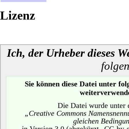
Lizenz
Ich, der Urheber dieses W
folge
Sie können diese Datei unter f
weiterverwend
Die Datei wurde unter 
„Creative Commons Namensnennu
gleichen Bedingu
in Version 3.0 (abgekürzt „CC-by-sa