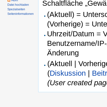
Atom
Schaltfläche „Gewäh
Datei hochladen
Spezialseiten
(Aktuell) = Unters
Seiteninformationen
(Vorherige) = Unt
Uhrzeit/Datum = Ve
Benutzername/IP-A
Änderung
(Aktuell | Vorherig
(
Diskussion
|
Beit
(User created pag