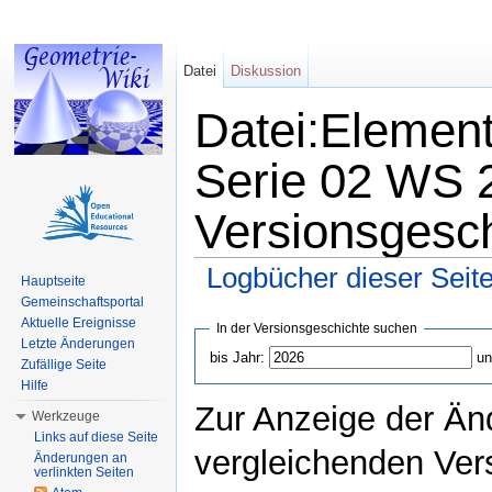
Datei
Diskussion
Datei:Elemen
Serie 02 WS 2
Versionsgesc
Logbücher dieser Seit
Hauptseite
Wechseln zu:
Navigation
,
Suche
Gemeinschaftsportal
Aktuelle Ereignisse
In der Versionsgeschichte suchen
Letzte Änderungen
bis Jahr:
un
Zufällige Seite
Hilfe
Zur Anzeige der Än
Werkzeuge
Links auf diese Seite
vergleichenden Ver
Änderungen an
verlinkten Seiten