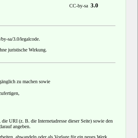
3.0
CC-by-sa
/by-sa/3.0/legalcode
.
hne juristische Wirkung.
zugänglich zu machen sowie
fertigen,
ie URI (z. B. die Internetadresse dieser Seite) sowie den
darauf angeben.
beiten, abwandeln oder als Vorlage für ein neues Werk