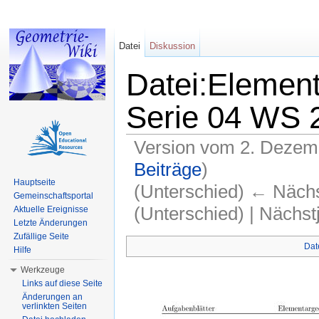
Datei
Diskussion
Datei:Elemen
Serie 04 WS 
Version vom 2. Dezem
Beiträge
)
Hauptseite
(Unterschied) ← Nächst
Gemeinschaftsportal
(Unterschied) | Nächs
Aktuelle Ereignisse
Letzte Änderungen
Wechseln zu:
Navigation
,
Suche
Zufällige Seite
Dat
Hilfe
Werkzeuge
Links auf diese Seite
Änderungen an
verlinkten Seiten