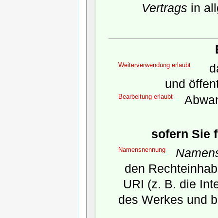
Vertrags
in al
Weiterverwendung erlaubt
da
und öffen
Bearbeitung erlaubt
Abwan
sofern Sie 
Namensnennung
Namens
den Rechteinhabe
URI (z. B. die In
des Werkes und b