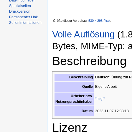
Datei hochladen
Spezialseiten
Druckversion
Permanenter Link
Größe dieser Vorschau:
530 × 298 Pixel
.
Seiteninformationen
Volle Auflösung
‎
(1.
Bytes, MIME-Typ: ap
Beschreibung
Beschreibung
Deutsch:
Übung zur P
Eigene Arbeit
Quelle
Urheber bzw.
*m.g.*
Nutzungsrechtinhaber
2023-11-07 12:33:18
Datum
Lizenz