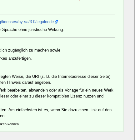
/licenses/by-sa/3.0/legalcode
.
r Sprache ohne juristische Wirkung.
ntlich zugänglich zu machen sowie
es anzufertigen,
gten Weise, die URI (z. B. die Internetadresse dieser Seite)
inen Hinweis darauf angeben.
erk bearbeiten, abwandeln oder als Vorlage für ein neues Werk
ieser oder einer zu dieser kompatiblen Lizenz nutzen und
ten. Am einfachsten ist es, wenn Sie dazu einen Link auf den
den.
änken können.