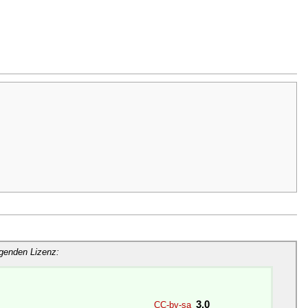
lgenden Lizenz:
3.0
CC-by-sa