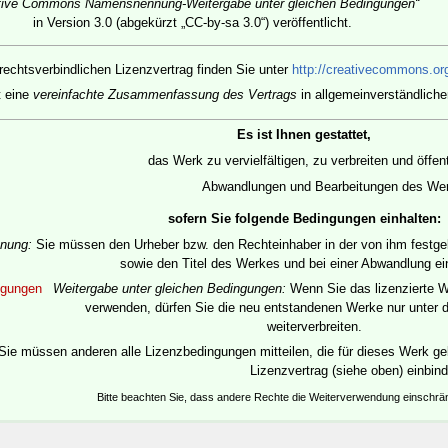
tive Commons Namensnennung-Weitergabe unter gleichen Bedingungen“
in Version 3.0 (abgekürzt „CC-by-sa 3.0“) veröffentlicht.
rechtsverbindlichen Lizenzvertrag finden Sie unter
http://creativecommons.org
t eine
vereinfachte Zusammenfassung des Vertrags
in allgemeinverständliche
Es ist Ihnen gestattet,
das Werk zu vervielfältigen, zu verbreiten und öffe
Abwandlungen und Bearbeitungen des Werk
sofern Sie folgende Bedingungen einhalten:
nung:
Sie müssen den Urheber bzw. den Rechteinhaber in der von ihm festgele
sowie den Titel des Werkes und bei einer Abwandlung e
ngungen
Weitergabe unter gleichen Bedingungen:
Wenn Sie das lizenzierte W
verwenden, dürfen Sie die neu entstandenen Werke nur unter d
weiterverbreiten.
Sie müssen anderen alle Lizenzbedingungen mitteilen, die für dieses Werk gel
Lizenzvertrag (siehe oben) einbin
Bitte beachten Sie, dass andere Rechte die Weiterverwendung einschr