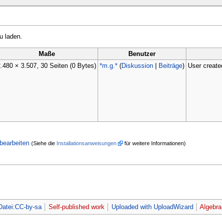
u laden.
Maße
Benutzer
.480 × 3.507, 30 Seiten
(0 Bytes)
*m.g.*
(
Diskussion
|
Beiträge
)
User create
bearbeiten
(Siehe die
Installationsanweisungen
für weitere Informationen)
Datei:CC-by-sa
Self-published work
Uploaded with UploadWizard
Algebra