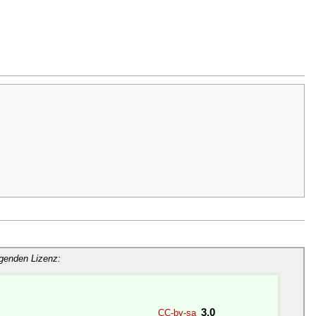
lgenden Lizenz:
3.0
CC-by-sa