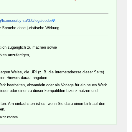
/licenses/by-sa/3.0/legalcode
.
r Sprache ohne juristische Wirkung.
ntlich zugänglich zu machen sowie
es anzufertigen,
gten Weise, die URI (z. B. die Internetadresse dieser Seite)
inen Hinweis darauf angeben.
erk bearbeiten, abwandeln oder als Vorlage für ein neues Werk
ieser oder einer zu dieser kompatiblen Lizenz nutzen und
ten. Am einfachsten ist es, wenn Sie dazu einen Link auf den
den.
änken können.