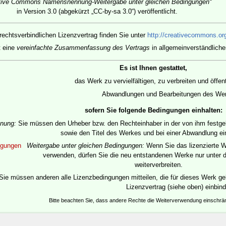
tive Commons Namensnennung-Weitergabe unter gleichen Bedingungen“
in Version 3.0 (abgekürzt „CC-by-sa 3.0“) veröffentlicht.
rechtsverbindlichen Lizenzvertrag finden Sie unter
http://creativecommons.org
t eine
vereinfachte Zusammenfassung des Vertrags
in allgemeinverständliche
Es ist Ihnen gestattet,
das Werk zu vervielfältigen, zu verbreiten und öffe
Abwandlungen und Bearbeitungen des Werk
sofern Sie folgende Bedingungen einhalten:
nung:
Sie müssen den Urheber bzw. den Rechteinhaber in der von ihm festgele
sowie den Titel des Werkes und bei einer Abwandlung e
ngungen
Weitergabe unter gleichen Bedingungen:
Wenn Sie das lizenzierte W
verwenden, dürfen Sie die neu entstandenen Werke nur unter d
weiterverbreiten.
Sie müssen anderen alle Lizenzbedingungen mitteilen, die für dieses Werk gel
Lizenzvertrag (siehe oben) einbin
Bitte beachten Sie, dass andere Rechte die Weiterverwendung einschr