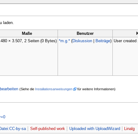
u laden.
Maße
Benutzer
.480 × 3.507, 2 Seiten
(0 Bytes)
*m.g.*
(
Diskussion
|
Beiträge
)
User created
bearbeiten
(Siehe die
Installationsanweisungen
für weitere Informationen)
y=0
Datei:CC-by-sa
Self-published work
Uploaded with UploadWizard
Linalg