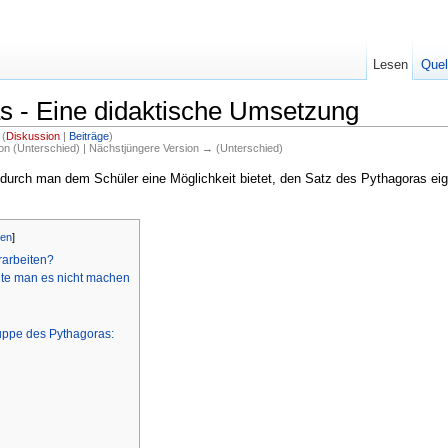
Lesen
Quel
s - Eine didaktische Umsetzung
(
Diskussion
|
Beiträge
)
ion (Unterschied) | Nächstjüngere Version → (Unterschied)
urch man dem Schüler eine Möglichkeit bietet, den Satz des Pythagoras ei
gen
]
rarbeiten?
llte man es nicht machen
ruppe des Pythagoras: