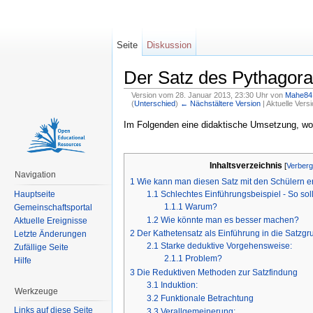
Seite
Diskussion
Der Satz des Pythagora
Version vom 28. Januar 2013, 23:30 Uhr von
Mahe84
(
Unterschied
)
← Nächstältere Version
| Aktuelle Vers
Wechseln zu:
Navigation
,
Suche
Im Folgenden eine didaktische Umsetzung, wod
Inhaltsverzeichnis
[
Verber
Navigation
1
Wie kann man diesen Satz mit den Schülern e
Hauptseite
1.1
Schlechtes Einführungsbeispiel - So so
1.1.1
Warum?
Gemeinschaftsportal
1.2
Wie könnte man es besser machen?
Aktuelle Ereignisse
2
Der Kathetensatz als Einführung in die Satzg
Letzte Änderungen
2.1
Starke deduktive Vorgehensweise:
Zufällige Seite
2.1.1
Problem?
Hilfe
3
Die Reduktiven Methoden zur Satzfindung
3.1
Induktion:
Werkzeuge
3.2
Funktionale Betrachtung
Links auf diese Seite
3.3
Verallgemeinerung: