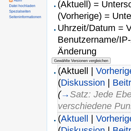
Atom
(Aktuell) = Unters
Datei hochladen
Spezialseiten
(Vorherige) = Unt
Seiteninformationen
Uhrzeit/Datum = Ve
Benutzername/IP-A
Änderung
(Aktuell |
Vorherig
(
Diskussion
|
Beit
(
→
Satz: Jede Ebe
verschiedene Pun
(
Aktuell
|
Vorherig
(
Diskussion
|
Beit