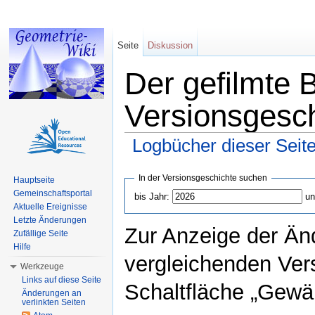
Seite
Diskussion
Der gefilmte 
Versionsgesc
Logbücher dieser Seit
Wechseln zu:
Navigation
,
Suche
In der Versionsgeschichte suchen
Hauptseite
Gemeinschaftsportal
bis Jahr:
un
Aktuelle Ereignisse
Letzte Änderungen
Zur Anzeige der Än
Zufällige Seite
Hilfe
vergleichenden Ver
Werkzeuge
Links auf diese Seite
Schaltfläche „Gewäh
Änderungen an
verlinkten Seiten