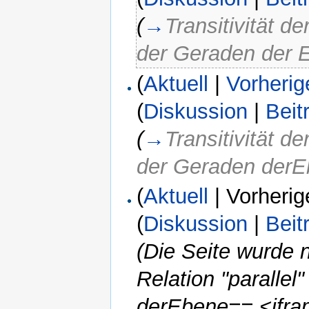
(
→
Transitivität d
der Geraden der 
(
Aktuell
|
Vorherig
(
Diskussion
|
Beit
(
→
Transitivität d
der Geraden der
(
Aktuell
| Vorherig
(
Diskussion
|
Beit
(Die Seite wurde n
Relation "paralle
derEbene== <ifra