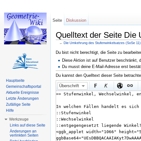
Seite
Diskussion
Quelltext der Seite Di
←
Die Umkehrung des Stufenwinkelsatzes (SoSe 11)
Wechseln zu:
Navigation
,
Suche
Du bist nicht berechtigt, die Seite zu bearbeit
Diese Aktion ist auf Benutzer beschränkt, 
Du musst deine E-Mail-Adresse erst bestät
Du kannst den Quelltext dieser Seite betracht
Hauptseite
Überschrift
Gemeinschaftsportal
Aktuelle Ereignisse
Letzte Änderungen
Zufällige Seite
Hilfe
Werkzeuge
Links auf diese Seite
Änderungen an
verlinkten Seiten