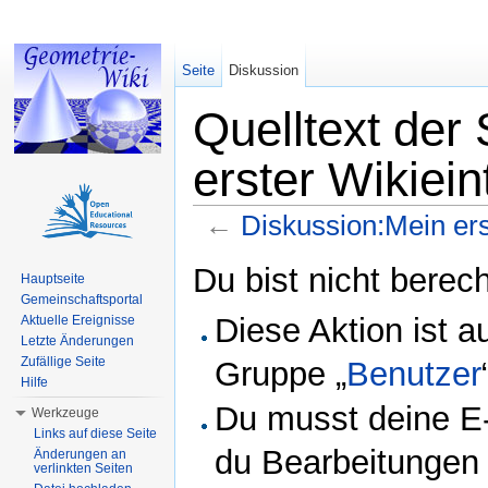
Seite
Diskussion
Quelltext der
erster Wikiein
←
Diskussion:Mein ers
Wechseln zu:
Navigation
,
Suche
Du bist nicht berech
Hauptseite
Gemeinschaftsportal
Diese Aktion ist a
Aktuelle Ereignisse
Letzte Änderungen
Zufällige Seite
Gruppe „
Benutzer
Hilfe
Du musst deine E-
Werkzeuge
Links auf diese Seite
du Bearbeitungen 
Änderungen an
verlinkten Seiten