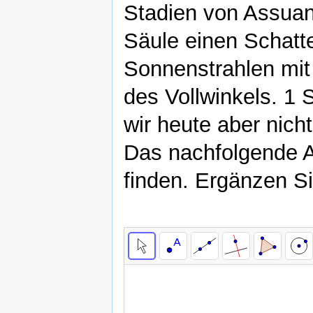
Stadien von Assuan
Säule einen Schatte
Sonnenstrahlen mit 
des Vollwinkels. 1
wir heute aber nicht
Das nachfolgende Ap
finden. Ergänzen Si
Kreisausschnitt
Sonnenstrahlen
Idee
Stab
Erde