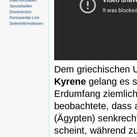
Datei hochladen
Spezialseiten
Druckversion
Permanenter Link
Seiteninformationen
Dem griechischen 
Kyrene
gelang es s
Erdumfang ziemlich
beobachtete, dass 
(Ägypten) senkrecht
scheint, während zu