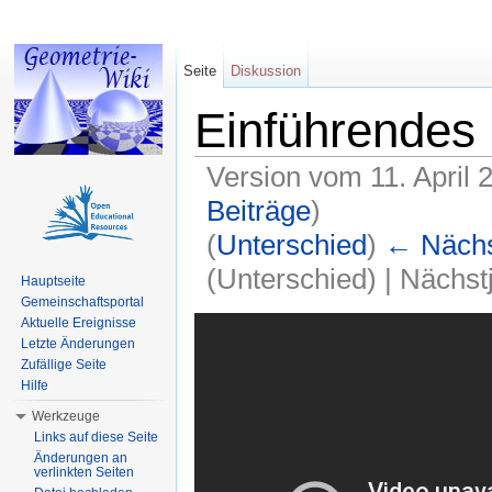
Seite
Diskussion
Einführendes 
Version vom 11. April 
Beiträge
)
(
Unterschied
)
← Nächst
(Unterschied) | Nächs
Hauptseite
Gemeinschaftsportal
Wechseln zu:
Navigation
,
Suche
Aktuelle Ereignisse
Letzte Änderungen
Zufällige Seite
Hilfe
Werkzeuge
Links auf diese Seite
Änderungen an
verlinkten Seiten