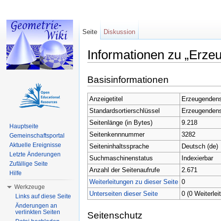
Seite
Diskussion
Informationen zu „Erz
Wechseln zu:
Navigation
,
Suche
Basisinformationen
Anzeigetitel
Erzeugenden
Standardsortierschlüssel
Erzeugenden
Seitenlänge (in Bytes)
9.218
Hauptseite
Seitenkennnummer
3282
Gemeinschaftsportal
Aktuelle Ereignisse
Seiteninhaltssprache
Deutsch (de)
Letzte Änderungen
Suchmaschinenstatus
Indexierbar
Zufällige Seite
Anzahl der Seitenaufrufe
2.671
Hilfe
Weiterleitungen zu dieser Seite
0
Werkzeuge
Unterseiten dieser Seite
0 (0 Weiterlei
Links auf diese Seite
Änderungen an
verlinkten Seiten
Seitenschutz