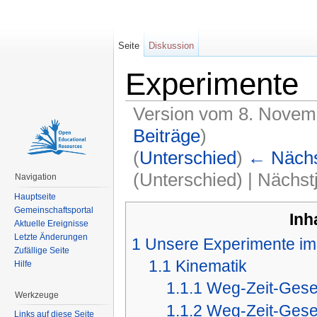
Seite
Diskussion
Experimente
Version vom 8. Novem
Beiträge
)
(
Unterschied
)
← Nächst
(Unterschied) | Nächs
Navigation
Wechseln zu:
Navigation
,
Suche
Hauptseite
Gemeinschaftsportal
Inh
Aktuelle Ereignisse
Letzte Änderungen
1
Unsere Experimente im
Zufällige Seite
1.1
Kinematik
Hilfe
1.1.1
Weg-Zeit-Geset
Werkzeuge
1.1.2
Weg-Zeit-Gese
Links auf diese Seite