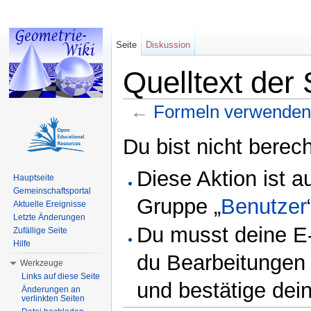
Seite
Diskussion
Quelltext der
←
Formeln verwenden
Wechseln zu:
Navigation
,
Suche
Du bist nicht berech
Diese Aktion ist a
Hauptseite
Gemeinschaftsportal
Gruppe „
Benutzer
Aktuelle Ereignisse
Letzte Änderungen
Du musst deine E-
Zufällige Seite
Hilfe
du Bearbeitungen 
Werkzeuge
Links auf diese Seite
und bestätige dei
Änderungen an
verlinkten Seiten