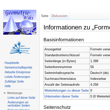
Seite
Diskussion
Informationen zu „Form
Wechseln zu:
Navigation
,
Suche
Basisinformationen
Anzeigetitel
Formeln verw
Standardsortierschlüssel
Formeln verw
Seitenlänge (in Bytes)
1.399
Hauptseite
Seitenkennnummer
56
Gemeinschaftsportal
Aktuelle Ereignisse
Seiteninhaltssprache
Deutsch (de)
Letzte Änderungen
Suchmaschinenstatus
Indexierbar
Zufällige Seite
Anzahl der Seitenaufrufe
4.258
Hilfe
Weiterleitungen zu dieser Seite
0
Werkzeuge
Unterseiten dieser Seite
0 (0 Weiterlei
Links auf diese Seite
Änderungen an
verlinkten Seiten
Seitenschutz