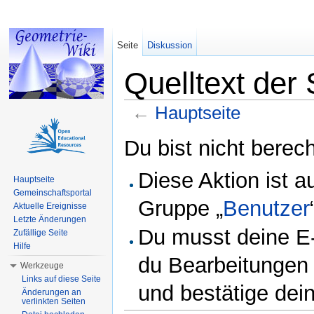
Seite
Diskussion
Quelltext der 
←
Hauptseite
Wechseln zu:
Navigation
,
Suche
Du bist nicht berech
Diese Aktion ist a
Hauptseite
Gemeinschaftsportal
Gruppe „
Benutzer
Aktuelle Ereignisse
Letzte Änderungen
Du musst deine E-
Zufällige Seite
Hilfe
du Bearbeitungen 
Werkzeuge
Links auf diese Seite
und bestätige dei
Änderungen an
verlinkten Seiten