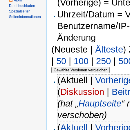
(Vorherige) = Unt
Atom
Datei hochladen
Spezialseiten
Uhrzeit/Datum = Ve
Seiteninformationen
Benutzername/IP-A
Änderung
(Neueste |
Älteste
)
|
50
|
100
|
250
|
50
(Aktuell |
Vorherig
(
Diskussion
|
Beit
(hat „
Hauptseite
“ 
verschoben)
(
Aktuell
|
Vorherig