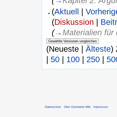
(
→
Kapitel 2: Arg
(
Aktuell
|
Vorherig
(
Diskussion
|
Beit
(
→
Materialien fü
(Neueste |
Älteste
)
|
50
|
100
|
250
|
50
Datenschutz
Über Geometrie-Wiki
Impressum