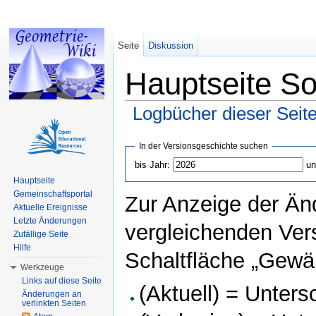
Seite
Diskussion
Hauptseite So
Logbücher dieser Seit
Wechseln zu:
Navigation
,
Suche
In der Versionsgeschichte suchen
bis Jahr:
un
Hauptseite
Gemeinschaftsportal
Zur Anzeige der Än
Aktuelle Ereignisse
Letzte Änderungen
vergleichenden Ver
Zufällige Seite
Hilfe
Schaltfläche „Gewäh
Werkzeuge
Links auf diese Seite
(Aktuell) = Unters
Änderungen an
verlinkten Seiten