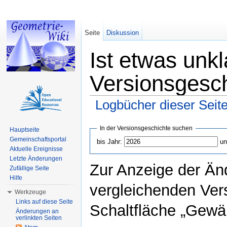
Seite
Diskussion
Ist etwas unkl
Versionsgesc
Logbücher dieser Seit
Wechseln zu:
Navigation
,
Suche
In der Versionsgeschichte suchen
Hauptseite
Gemeinschaftsportal
bis Jahr:
un
Aktuelle Ereignisse
Letzte Änderungen
Zur Anzeige der Än
Zufällige Seite
Hilfe
vergleichenden Ver
Werkzeuge
Links auf diese Seite
Schaltfläche „Gewäh
Änderungen an
verlinkten Seiten