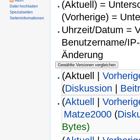
Atom
(Aktuell) = Unters
Datei hochladen
Spezialseiten
(Vorherige) = Unt
Seiteninformationen
Uhrzeit/Datum = Ve
Benutzername/IP-A
Änderung
(Aktuell |
Vorherig
(
Diskussion
|
Beit
(
Aktuell
|
Vorherig
Matze2000
(
Disk
Bytes)