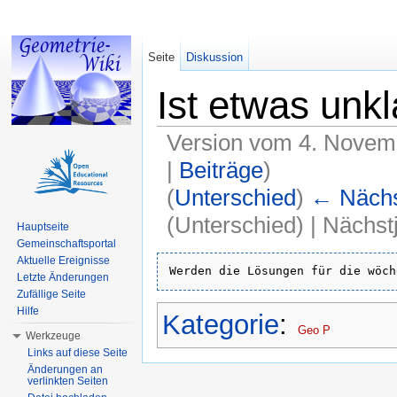
Seite
Diskussion
Ist etwas unkl
Version vom 4. Novem
|
Beiträge
)
(
Unterschied
)
← Nächst
(Unterschied) | Nächs
Hauptseite
Gemeinschaftsportal
Wechseln zu:
Navigation
,
Suche
Aktuelle Ereignisse
Letzte Änderungen
Zufällige Seite
Hilfe
Kategorie
:
Geo P
Werkzeuge
Links auf diese Seite
Änderungen an
verlinkten Seiten