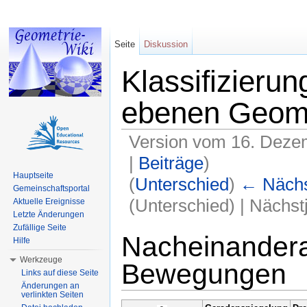
Seite
Diskussion
Klassifizieru
ebenen Geome
Version vom 16. Deze
|
Beiträge
)
Hauptseite
(
Unterschied
)
← Nächst
Gemeinschaftsportal
(Unterschied) | Nächs
Aktuelle Ereignisse
Letzte Änderungen
Wechseln zu:
Navigation
,
Suche
Zufällige Seite
Nacheinander
Hilfe
Werkzeuge
Bewegungen
Links auf diese Seite
Änderungen an
verlinkten Seiten