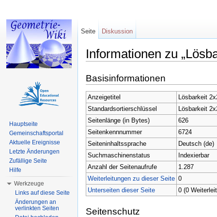
Seite
Diskussion
Informationen zu „Lösb
Wechseln zu:
Navigation
,
Suche
Basisinformationen
Anzeigetitel
Lösbarkeit 2
Standardsortierschlüssel
Lösbarkeit 2
Seitenlänge (in Bytes)
626
Hauptseite
Seitenkennnummer
6724
Gemeinschaftsportal
Aktuelle Ereignisse
Seiteninhaltssprache
Deutsch (de)
Letzte Änderungen
Suchmaschinenstatus
Indexierbar
Zufällige Seite
Anzahl der Seitenaufrufe
1.287
Hilfe
Weiterleitungen zu dieser Seite
0
Werkzeuge
Unterseiten dieser Seite
0 (0 Weiterlei
Links auf diese Seite
Änderungen an
verlinkten Seiten
Seitenschutz