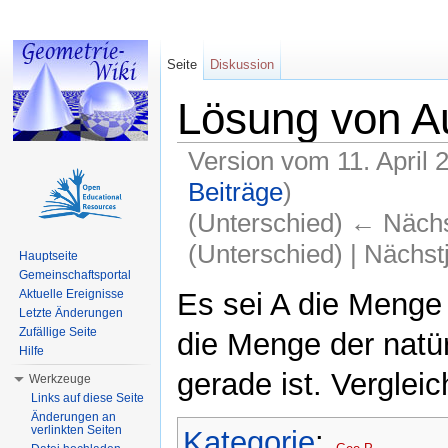
Seite
Diskussion
Lösung von A
Version vom 11. April 
Beiträge
)
(Unterschied) ← Nächst
(Unterschied) | Nächs
Hauptseite
Gemeinschaftsportal
Wechseln zu:
Navigation
,
Suche
Es sei A die Menge 
Aktuelle Ereignisse
Letzte Änderungen
Zufällige Seite
die Menge der natü
Hilfe
gerade ist. Verglei
Werkzeuge
Links auf diese Seite
Änderungen an
verlinkten Seiten
Kategorie
: