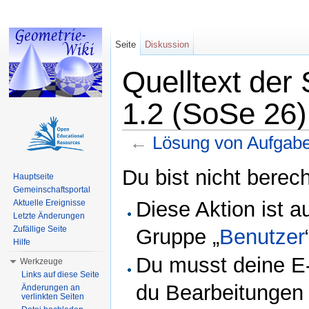
Seite
Diskussion
Quelltext der
1.2 (SoSe 26)
←
Lösung von Aufgabe
Wechseln zu:
Navigation
,
Suche
Du bist nicht berech
Hauptseite
Gemeinschaftsportal
Diese Aktion ist a
Aktuelle Ereignisse
Letzte Änderungen
Zufällige Seite
Gruppe „
Benutzer
Hilfe
Du musst deine E-
Werkzeuge
Links auf diese Seite
du Bearbeitungen 
Änderungen an
verlinkten Seiten