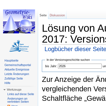
Seite
Diskussion
Lösung von A
2017: Version
Logbücher dieser Seit
Wechseln zu:
Navigation
,
Suche
In der Versionsgeschichte suchen
Hauptseite
Gemeinschaftsportal
bis Jahr:
un
Aktuelle Ereignisse
Letzte Änderungen
Zur Anzeige der Än
Zufällige Seite
Hilfe
vergleichenden Ver
Werkzeuge
Links auf diese Seite
Schaltfläche „Gewäh
Änderungen an
verlinkten Seiten