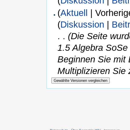
(
Diskussion
|
Beit
(
Aktuell
| Vorherig
(
Diskussion
|
Beit
. .
(Die Seite wur
1.5 Algebra SoSe
Beginnen Sie mit 
Multiplizieren Si