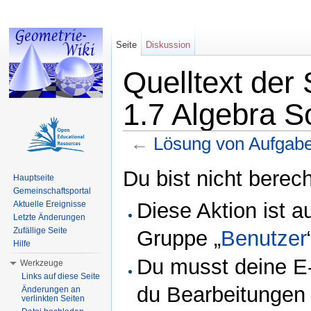
Seite
Diskussion
Quelltext der
1.7 Algebra 
←
Lösung von Aufgabe
Wechseln zu:
Navigation
,
Suche
Du bist nicht berech
Hauptseite
Gemeinschaftsportal
Diese Aktion ist a
Aktuelle Ereignisse
Letzte Änderungen
Zufällige Seite
Gruppe „
Benutzer
Hilfe
Du musst deine E-
Werkzeuge
Links auf diese Seite
du Bearbeitungen 
Änderungen an
verlinkten Seiten