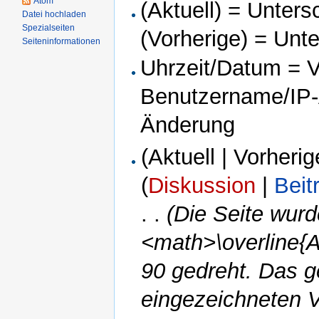
Atom
(Aktuell) = Unters
Datei hochladen
Spezialseiten
(Vorherige) = Unt
Seiteninformationen
Uhrzeit/Datum = Ve
Benutzername/IP-A
Änderung
(Aktuell | Vorherig
(
Diskussion
|
Beit
. .
(Die Seite wurd
<math>\overline{A
90 gedreht. Das g
eingezeichneten V