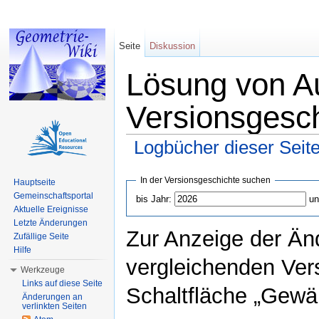
Seite
Diskussion
Lösung von A
Versionsgesc
Logbücher dieser Seit
Wechseln zu:
Navigation
,
Suche
In der Versionsgeschichte suchen
Hauptseite
Gemeinschaftsportal
bis Jahr:
un
Aktuelle Ereignisse
Letzte Änderungen
Zur Anzeige der Än
Zufällige Seite
Hilfe
vergleichenden Ver
Werkzeuge
Links auf diese Seite
Schaltfläche „Gewäh
Änderungen an
verlinkten Seiten