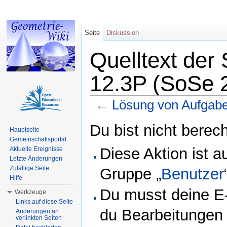
Seite
Diskussion
Quelltext der
12.3P (SoSe 
←
Lösung von Aufgabe
Wechseln zu:
Navigation
,
Suche
Du bist nicht berech
Hauptseite
Gemeinschaftsportal
Diese Aktion ist a
Aktuelle Ereignisse
Letzte Änderungen
Zufällige Seite
Gruppe „
Benutzer
Hilfe
Du musst deine E-
Werkzeuge
Links auf diese Seite
du Bearbeitungen 
Änderungen an
verlinkten Seiten