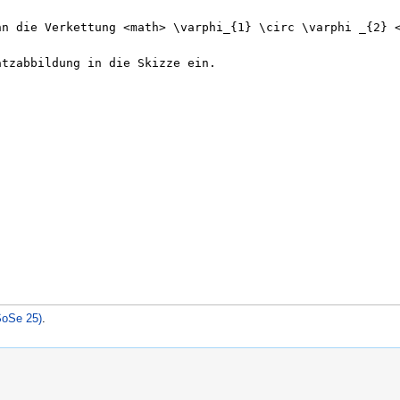
SoSe 25)
.