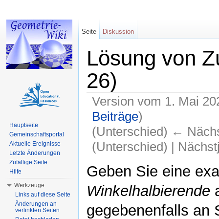
Seite
Diskussion
Lösung von Z
26)
Version vom 1. Mai 20
Beiträge
)
Hauptseite
(Unterschied) ← Nächst
Gemeinschaftsportal
(Unterschied) | Nächs
Aktuelle Ereignisse
Letzte Änderungen
Wechseln zu:
Navigation
,
Suche
Zufällige Seite
Geben Sie eine exak
Hilfe
Werkzeuge
Winkelhalbierende
a
Links auf diese Seite
Änderungen an
gegebenenfalls an S
verlinkten Seiten