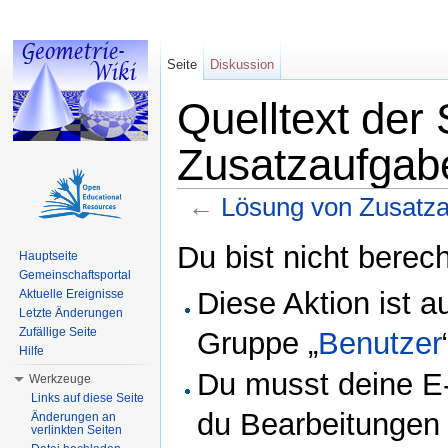
Seite
Diskussion
Quelltext der
Zusatzaufgab
←
Lösung von Zusatza
Wechseln zu:
Navigation
,
Suche
Du bist nicht berech
Hauptseite
Gemeinschaftsportal
Diese Aktion ist a
Aktuelle Ereignisse
Letzte Änderungen
Zufällige Seite
Gruppe „
Benutzer
Hilfe
Du musst deine E-
Werkzeuge
Links auf diese Seite
du Bearbeitungen 
Änderungen an
verlinkten Seiten