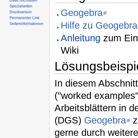
Datei hochladen
Spezialseiten
Geogebra
Druckversion
Permanenter Link
Hilfe zu Geogebra
Seiteninformationen
Anleitung
zum Ein
Wiki
Lösungsbeispi
In diesem Abschnitt
("worked examples")
Arbeitsblättern in
(DGS)
Geogebra
z
gerne durch weiter