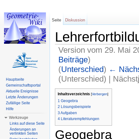
Seite
Diskussion
Lehrerfortbil
Version vom 29. Mai 2
Beiträge
)
(
Unterschied
)
← Nächst
(Unterschied) | Nächs
Hauptseite
Gemeinschaftsportal
Wechseln zu:
Navigation
,
Suche
Aktuelle Ereignisse
Inhaltsverzeichnis
[
Verbergen
]
Letzte Änderungen
1
Geogebra
Zufällige Seite
2
Lösungsbeispiele
Hilfe
3
Aufgaben
Werkzeuge
4
Literaturempfehlungen
Links auf diese Seite
Änderungen an
Geogebra
verlinkten Seiten