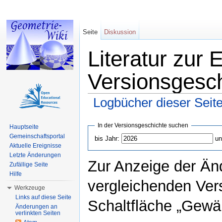
Seite
Diskussion
Literatur zur
Versionsgesc
Logbücher dieser Seit
Wechseln zu:
Navigation
,
Suche
In der Versionsgeschichte suchen
Hauptseite
Gemeinschaftsportal
bis Jahr:
un
Aktuelle Ereignisse
Letzte Änderungen
Zur Anzeige der Än
Zufällige Seite
Hilfe
vergleichenden Ver
Werkzeuge
Links auf diese Seite
Schaltfläche „Gewäh
Änderungen an
verlinkten Seiten