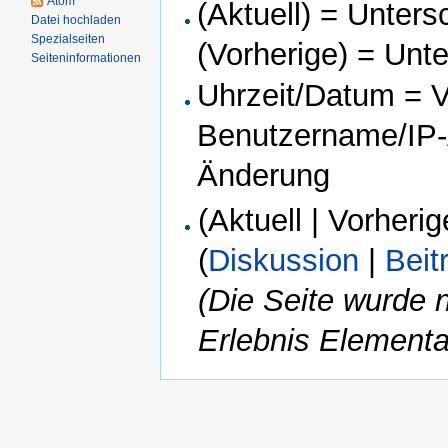
Atom
(Aktuell) = Unters
Datei hochladen
Spezialseiten
(Vorherige) = Unt
Seiteninformationen
Uhrzeit/Datum = Ve
Benutzername/IP-A
Änderung
(Aktuell | Vorherig
(
Diskussion
|
Beit
(Die Seite wurde n
Erlebnis Elementa