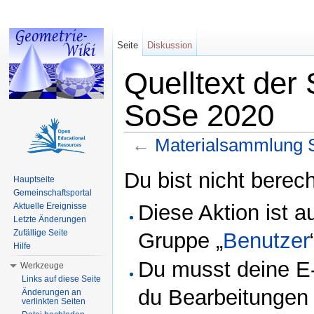
Seite
Diskussion
Quelltext der
SoSe 2020
←
Materialsammlung 
Wechseln zu:
Navigation
,
Suche
Du bist nicht berech
Hauptseite
Gemeinschaftsportal
Diese Aktion ist a
Aktuelle Ereignisse
Letzte Änderungen
Zufällige Seite
Gruppe „
Benutzer
Hilfe
Du musst deine E-
Werkzeuge
Links auf diese Seite
du Bearbeitungen 
Änderungen an
verlinkten Seiten