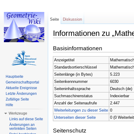
Seite
Diskussion
Informationen zu „Mat
Wechseln zu:
Navigation
,
Suche
Basisinformationen
Anzeigetitel
Mathematisc
Standardsortierschlüssel
Mathematisc
Seitenlänge (in Bytes)
5.223
Hauptseite
Seitenkennnummer
6030
Gemeinschaftsportal
Aktuelle Ereignisse
Seiteninhaltssprache
Deutsch (de)
Letzte Änderungen
Suchmaschinenstatus
Indexierbar
Zufällige Seite
Anzahl der Seitenaufrufe
2.447
Hilfe
Weiterleitungen zu dieser Seite
0
Werkzeuge
Unterseiten dieser Seite
0 (0 Weiterlei
Links auf diese Seite
Änderungen an
verlinkten Seiten
Seitenschutz