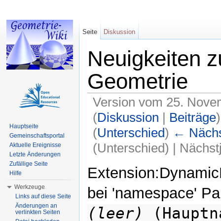
Seite
Diskussion
Neuigkeiten z
Geometrie
Version vom 25. Nove
(
Diskussion
|
Beiträge
)
Hauptseite
(
Unterschied
)
← Nächst
Gemeinschaftsportal
(Unterschied) | Nächs
Aktuelle Ereignisse
Letzte Änderungen
Wechseln zu:
Navigation
,
Suche
Zufällige Seite
Extension:DynamicP
Hilfe
Werkzeuge
bei 'namespace' Par
Links auf diese Seite
Änderungen an
(leer)
(Hauptn
verlinkten Seiten