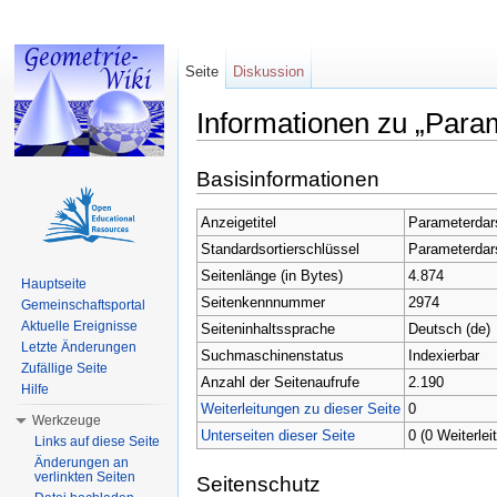
Seite
Diskussion
Informationen zu „Para
Wechseln zu:
Navigation
,
Suche
Basisinformationen
Anzeigetitel
Parameterdar
Standardsortierschlüssel
Parameterdar
Seitenlänge (in Bytes)
4.874
Hauptseite
Seitenkennnummer
2974
Gemeinschaftsportal
Aktuelle Ereignisse
Seiteninhaltssprache
Deutsch (de)
Letzte Änderungen
Suchmaschinenstatus
Indexierbar
Zufällige Seite
Anzahl der Seitenaufrufe
2.190
Hilfe
Weiterleitungen zu dieser Seite
0
Werkzeuge
Unterseiten dieser Seite
0 (0 Weiterlei
Links auf diese Seite
Änderungen an
verlinkten Seiten
Seitenschutz