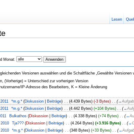
Lesen
Quel
te
d Monat:
gleichenden Versionen auswählen und die Schaltfläche „Gewählte Versionen v
on, (Vorherige) = Unterschied zur vorherigen Version
enutzername/IP-Adresse des Bearbeiters, K = Kleine Änderung
 2011
‎
*m.g.*
(
Diskussion
|
Beiträge
)
‎
. .
(4.439 Bytes)
(-3 Bytes)
‎
. .
(
→
Aufgab
 2011
‎
*m.g.*
(
Diskussion
|
Beiträge
)
‎
. .
(4.442 Bytes)
(+104 Bytes)
‎
. .
(
→
Auf
2011
‎
Bulkathos
(
Diskussion
|
Beiträge
)
‎
. .
(4.338 Bytes)
(+74 Bytes)
‎
. .
(
→
Au
. 2010
‎
Tja???
(
Diskussion
|
Beiträge
)
‎
. .
(4.264 Bytes)
(+3.916 Bytes)
‎
. .
(
→
G
. 2010
‎
*m.g.*
(
Diskussion
|
Beiträge
)
‎
. .
(348 Bytes)
(+33 Bytes)
‎
. .
(
→
Aufgab