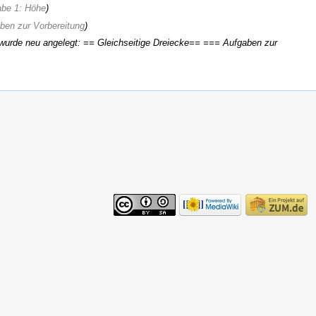
abe 1: Höhe
)
ben zur Vorbereitung
)
 wurde neu angelegt: == Gleichseitige Dreiecke== === Aufgaben zur