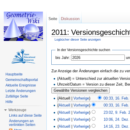
Seite
Diskussion
2011: Versionsgeschich
Logbücher dieser Seite anzeigen
Wechseln zu:
Navigation
,
Suche
In der Versionsgeschichte suchen
bis Jahr:
un
Zur Anzeige der Änderungen einfach die zu ver
Hauptseite
(Aktuell) = Unterschied zur aktuellen Versi
Gemeinschaftsportal
Uhrzeit/Datum = Version zu dieser Zeit, B
Aktuelle Ereignisse
Letzte Änderungen
Zufällige Seite
(Aktuell |
Vorherige
)
00:33, 16. Feb.
Hilfe
(
Aktuell
|
Vorherige
)
00:33, 16. Feb.
Werkzeuge
(
Aktuell
|
Vorherige
)
23:02, 9. Feb. 
Links auf diese Seite
(
Aktuell
|
Vorherige
)
10:06, 24. Dez
Änderungen an
verlinkten Seiten
(
Aktuell
|
Vorherige
)
14:16, 23. Dez